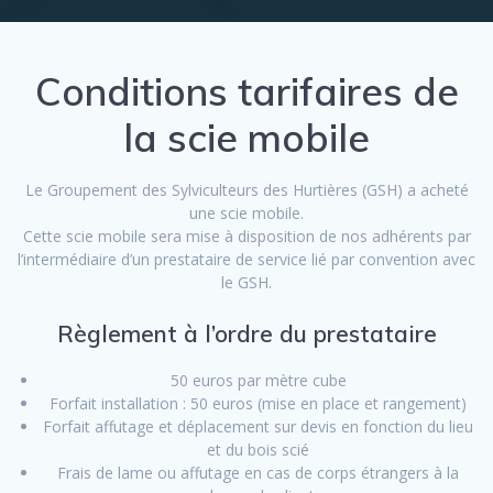
Conditions tarifaires de
la scie mobile
Le Groupement des Sylviculteurs des Hurtières (GSH) a acheté
une scie mobile.
Cette scie mobile sera mise à disposition de nos adhérents par
l’intermédiaire d’un prestataire de service lié par convention avec
le GSH.
Règlement à l’ordre du prestataire
50 euros par mètre cube
Forfait installation : 50 euros (mise en place et rangement)
Forfait affutage et déplacement sur devis en fonction du lieu
et du bois scié
Frais de lame ou affutage en cas de corps étrangers à la